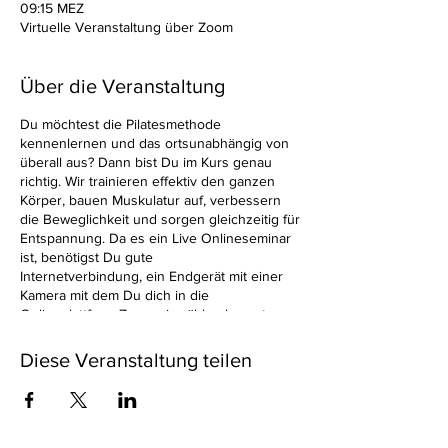
09:15 MEZ
Virtuelle Veranstaltung über Zoom
Über die Veranstaltung
Du möchtest die Pilatesmethode
kennenlernen und das ortsunabhängig von
überall aus? Dann bist Du im Kurs genau
richtig. Wir trainieren effektiv den ganzen
Körper, bauen Muskulatur auf, verbessern
die Beweglichkeit und sorgen gleichzeitig für
Entspannung. Da es ein Live Onlineseminar
ist, benötigst Du gute
Internetverbindung, ein Endgerät mit einer
Kamera mit dem Du dich in die
Onlineplattform Zoom einwählen kannst.
Kosten: 128 Euro/8 Termine. Dies ist ein
Diese Veranstaltung teilen
Präventionskurs, daher können die
Kurskosten zu ca. 60 - 80 % von den
Krankenkassen erstattet werden. d.h.
Krankenkasse übernimmt ca. 100 €.