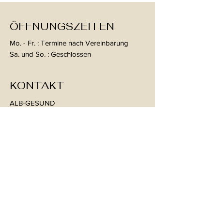
Erkundige Dich gerne vor Kursbeginn bei
Deiner Krankenkasse unter Angabe der
Kursnummer KO-BE-Y8WCHU.
ÖFFNUNGSZEITEN
Klingt interessant?
Mo. - Fr. : Termine nach Vereinbarung
Dann nimm
Kontakt mit mir auf oder melde
Sa. und So. : Geschlossen
Dich direkt an
.
KONTAKT
ALB-GESUND
Ernährungsberatung und
Therapie
Im Hof 28
72458 Albstadt-Ebingen
Mail:
therapie@alb-gesund.de
Tel:
07431 54395
KONTAKT