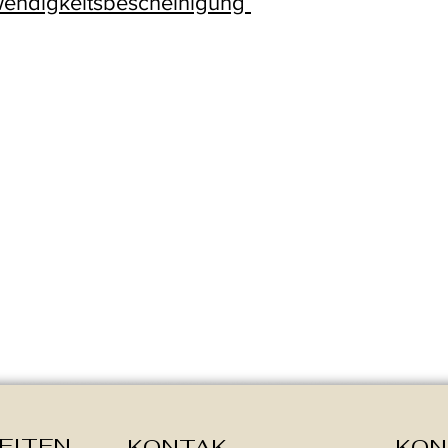
twendigkeitsbescheinigung
EITEN
KONTAK
KON