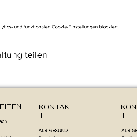
auf oder melde Dich direkt an.
tics- und funktionalen Cookie-Einstellungen blockiert.
ltung teilen
EITEN
KONTAK
KON
T
T
nach
ALB-GESUND
ALB-G
lossen