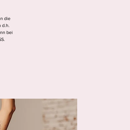
en die
 d.h.
nn bei
SS.