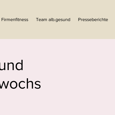
Firmenfitness
Team alb.gesund
Presseberichte
 und
twochs