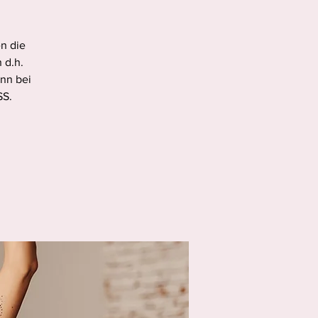
en die
 d.h.
nn bei
SS.