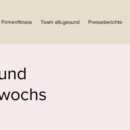
Firmenfitness
Team alb.gesund
Presseberichte
 und
twochs