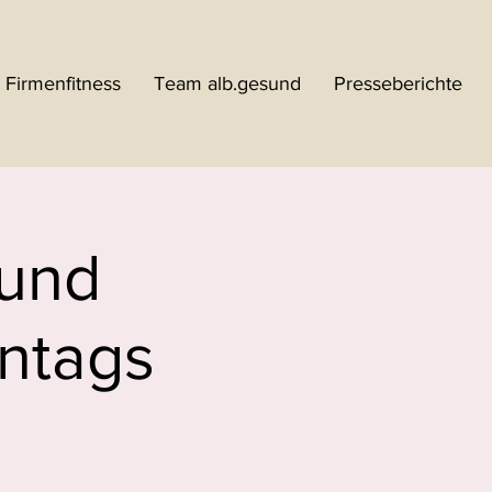
Firmenfitness
Team alb.gesund
Presseberichte
 und
ontags