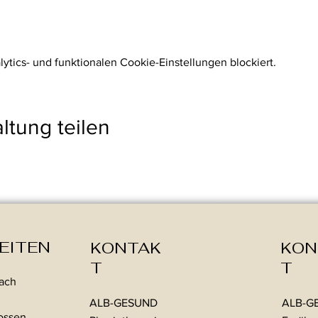
auf oder melde Dich direkt an.
tics- und funktionalen Cookie-Einstellungen blockiert.
ltung teilen
EITEN
KONTAK
KON
T
T
nach
ALB-GESUND
ALB-G
lossen