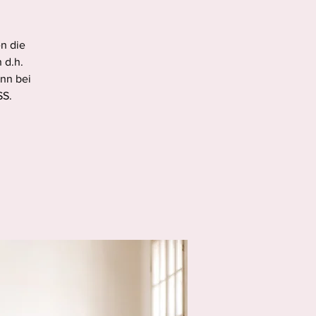
en die
 d.h.
nn bei
SS.