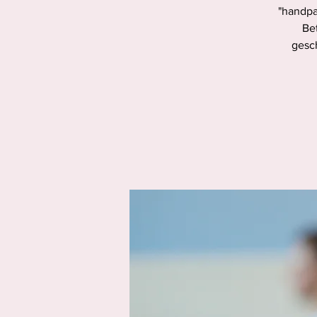
"handpa
Bet
gesc