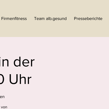
Firmenfitness
Team alb.gesund
Presseberichte
in der
0 Uhr
ben
n von