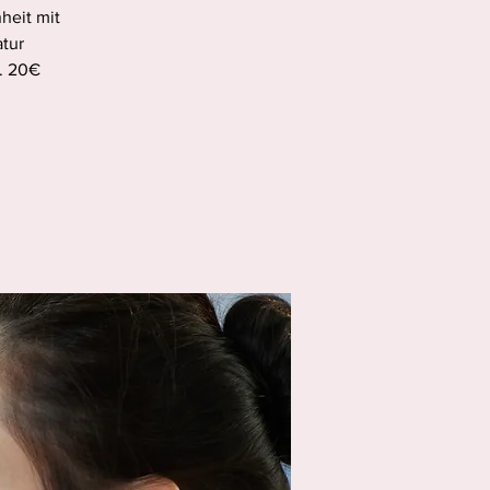
heit mit
atur
. 20€