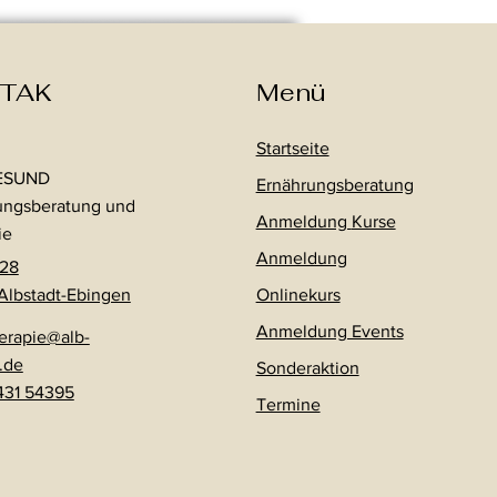
TAK
Menü
Startseite
ESUND
Ernährungsberatung
ungsberatung und
Anmeldung
Kurse
ie
Anmeldung
 28
Albstadt-Ebingen
Onlinekurs
Anmeldung Events
erapie@alb-
.de
Sonderaktion
431 54395
Termine