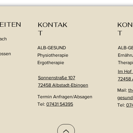
EITEN
KONTAK
KON
T
T
nach
ALB-GESUND
ALB-G
lossen
Physiotherapie
Ernähr
Ergotherapie
Therap
Im Hof
Sonnenstraße 107
72458 
72458 Albstadt-Ebingen
Mail:
th
Termin Anfragen/Absagen
gesund
Tel:
07431 54395
Tel:
07