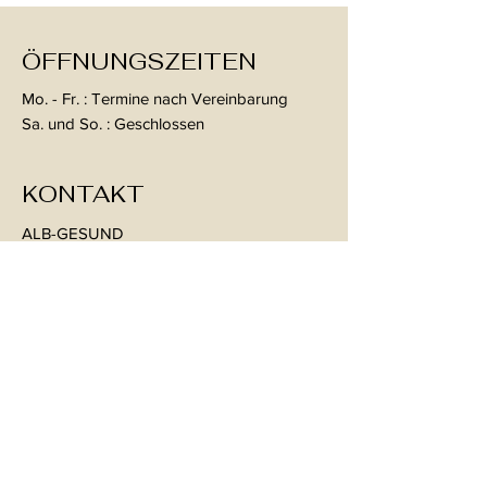
ÖFFNUNGSZEITEN
Mo. - Fr. : Termine nach Vereinbarung
Sa. und So. : Geschlossen
KONTAKT
ALB-GESUND
Ernährungsberatung und
Therapie
Im Hof 28
72458 Albstadt-Ebingen
Mail:
therapie@alb-gesund.de
Tel:
07431 54395
KONTAKT