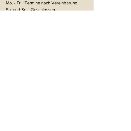
Mo. - Fr. : Termine nach Vereinbarung
Sa. und So. : Geschlossen
KONTAKT
ALB-GESUND
Ernährungsberatung und
Therapie
Im Hof 28
72458 Albstadt-Ebingen
Mail:
therapie@alb-gesund.de
Tel:
07431 54395
KONTAKT
ALB-GESUND
Physiotherapie
Ergotherapie