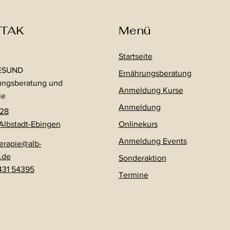
TAK
Menü
Startseite
ESUND
Ernährungsberatung
ungsberatung und
Anmeldung
Kurse
ie
Anmeldung
 28
Albstadt-Ebingen
Onlinekurs
Anmeldung Events
erapie@alb-
.de
Sonderaktion
431 54395
Termine